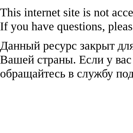
This internet site is not acc
If you have questions, plea
Данный ресурс закрыт дл
Вашей страны. Если у вас
обращайтесь в службу п