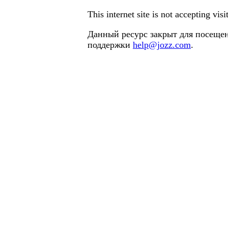
This internet site is not accepting vi
Данный ресурс закрыт для посещен
поддержки
help@jozz.com
.