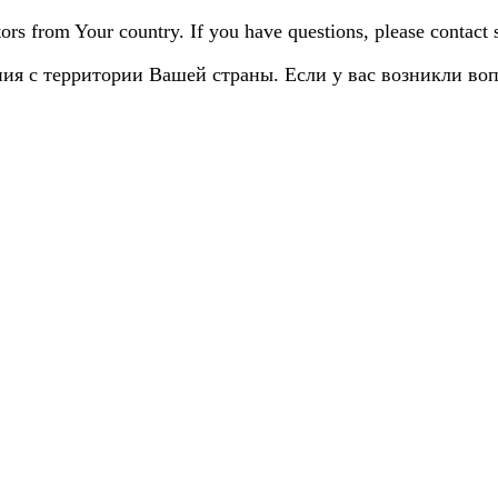
sitors from Your country. If you have questions, please contact
ия с территории Вашей страны. Если у вас возникли во